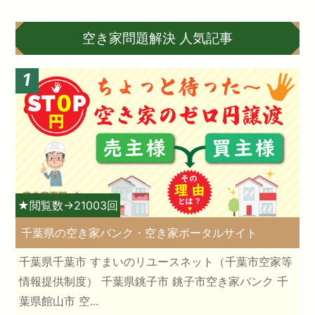
空き家問題解決 人気記事
1
★閲覧数→21003回
千葉県の空き家バンク・空き家ポータルサイト
千葉県千葉市 すまいのリユースネット（千葉市空家等
情報提供制度） 千葉県銚子市 銚子市空き家バンク 千
葉県館山市 空...